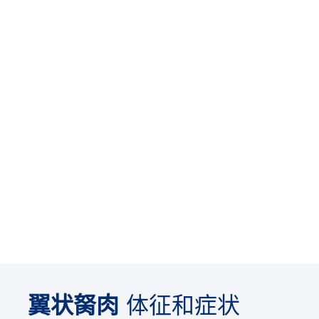
翼状胬肉
体征和症状